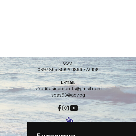
GSM:
0897 865 858
//
0896 773 158
E-mail:
afroditasinemorets@gmail.com
spas58@abv.bg