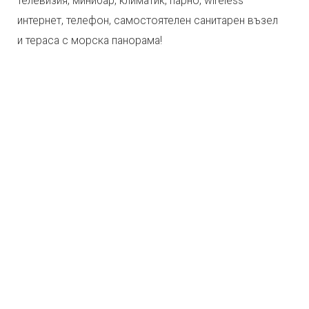
телевизия, минибар, климатик, парно, wireless
интернет, телефон, самостоятелен санитарен възел
и тераса с морска панорама!