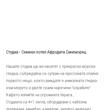
Студиа - Семеен хотел Афродита Синеморец
Нашите студиа ще ви наситят с прекрасна морска
гледка, събуждайки се сутрин на луксозната спалня
първото нещо, което виждате е уникалната гледка
към морето и двете скали наречени "корабите".
Кафето изпийте на огромната тераса...
Студиата са 4+1 легла, оборудвани с кабелна
телевизия, минибар, климатик, wireless интернет,