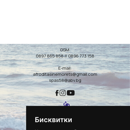
GSM:
0897 865 858
//
0896 773 158
E-mail:
afroditasinemorets@gmail.com
spas58@abv.bg
Бисквитки